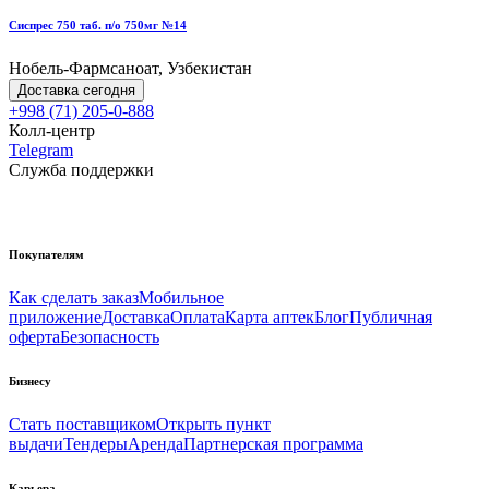
Сиспрес 750 таб. п/о 750мг №14
Нобель-Фармсаноат, Узбекистан
Доставка сегодня
+998 (71) 205-0-888
Колл-центр
Telegram
Служба поддержки
Покупателям
Как сделать заказ
Мобильное
приложение
Доставка
Оплата
Карта аптек
Блог
Публичная
оферта
Безопасность
Бизнесу
Стать поставщиком
Открыть пункт
выдачи
Тендеры
Аренда
Партнерская программа
Карьера