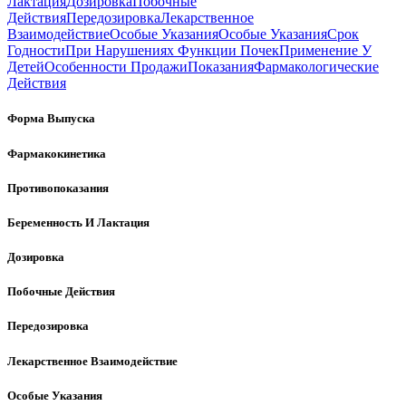
Лактация
Дозировка
Побочные
Действия
Передозировка
Лекарственное
Взаимодействие
Особые Указания
Особые Указания
Срок
Годности
При Нарушениях Функции Почек
Применение У
Детей
Особенности Продажи
Показания
Фармакологические
Действия
Форма Выпуска
Фармакокинетика
Противопоказания
Беременность И Лактация
Дозировка
Побочные Действия
Передозировка
Лекарственное Взаимодействие
Особые Указания