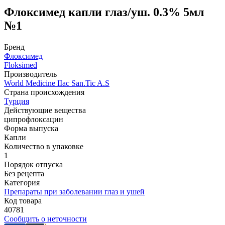
Флоксимед капли глаз/уш. 0.3% 5мл
№1
Бренд
Флоксимед
Floksimed
Производитель
World Мedicine IIac San.Tic A.S
Страна происхождения
Турция
Действующие вещества
ципрофлоксацин
Форма выпуска
Капли
Количество в упаковке
1
Порядок отпуска
Без рецепта
Категория
Препараты при заболевании глаз и ушей
Код товара
40781
Сообщить о неточности