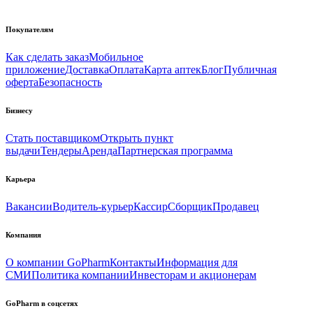
Покупателям
Как сделать заказ
Мобильное
приложение
Доставка
Оплата
Карта аптек
Блог
Публичная
оферта
Безопасность
Бизнесу
Стать поставщиком
Открыть пункт
выдачи
Тендеры
Аренда
Партнерская программа
Карьера
Вакансии
Водитель-курьер
Кассир
Сборщик
Продавец
Компания
О компании GoPharm
Контакты
Информация для
СМИ
Политика компании
Инвесторам и акционерам
GoPharm в соцсетях