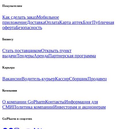
Покупателям
Как сделать заказ
Мобильное
приложение
Доставка
Оплата
Карта аптек
Блог
Публичная
оферта
Безопасность
Бизнесу
Стать поставщиком
Открыть пункт
выдачи
Тендеры
Аренда
Партнерская программа
Карьера
Вакансии
Водитель-курьер
Кассир
Сборщик
Продавец
Компания
О компании GoPharm
Контакты
Информация для
СМИ
Политика компании
Инвесторам и акционерам
GoPharm в соцсетях