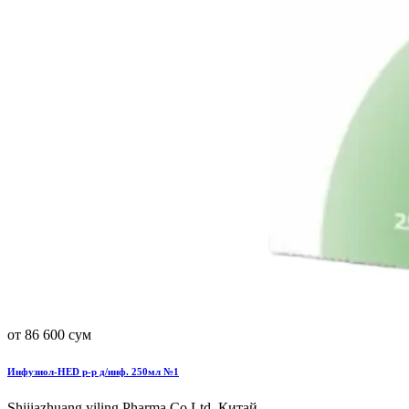
от 86 600 сум
Инфузиол-HED р-р д/инф. 250мл №1
Shijiazhuang yiling Pharma.Co,Ltd, Китай