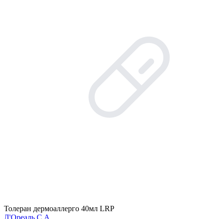
Толеран дермоаллерго 40мл LRP
Л'Ореаль С.А