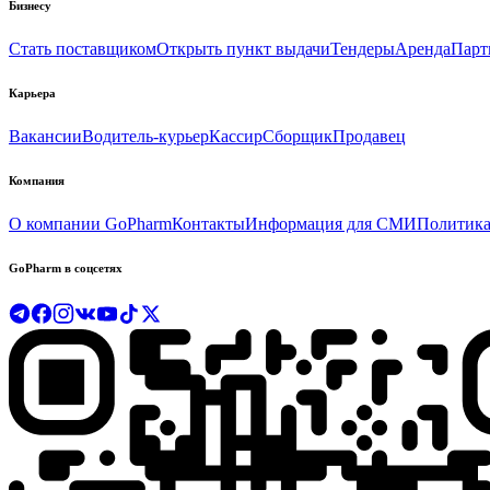
Бизнесу
Стать поставщиком
Открыть пункт выдачи
Тендеры
Аренда
Парт
Карьера
Вакансии
Водитель-курьер
Кассир
Сборщик
Продавец
Компания
О компании GoPharm
Контакты
Информация для СМИ
Политика
GoPharm в соцсетях