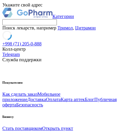
Укажите свой адрес
Категории
Поиск лекарств, например
Тримол
,
Цитрамон
+998 (71) 205-0-888
Колл-центр
Telegram
Служба поддержки
Покупателям
Как сделать заказ
Мобильное
приложение
Доставка
Оплата
Карта аптек
Блог
Публичная
оферта
Безопасность
Бизнесу
Стать поставщиком
Открыть пункт