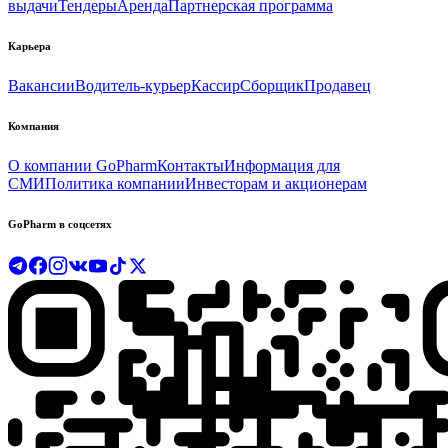
выдачи
Тендеры
Аренда
Партнерская программа
Карьера
Вакансии
Водитель-курьер
Кассир
Сборщик
Продавец
Компания
О компании GoPharm
Контакты
Информация для
СМИ
Политика компании
Инвесторам и акционерам
GoPharm в соцсетях