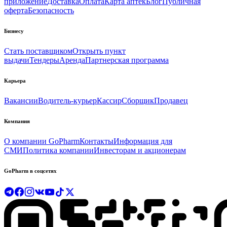
приложение
Доставка
Оплата
Карта аптек
Блог
Публичная
оферта
Безопасность
Бизнесу
Стать поставщиком
Открыть пункт
выдачи
Тендеры
Аренда
Партнерская программа
Карьера
Вакансии
Водитель-курьер
Кассир
Сборщик
Продавец
Компания
О компании GoPharm
Контакты
Информация для
СМИ
Политика компании
Инвесторам и акционерам
GoPharm в соцсетях