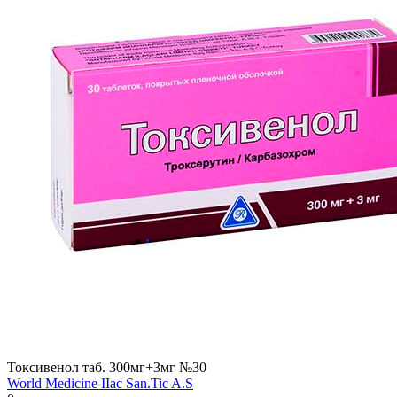
Токсивенол таб. 300мг+3мг №30
World Мedicine IIac San.Tic A.S