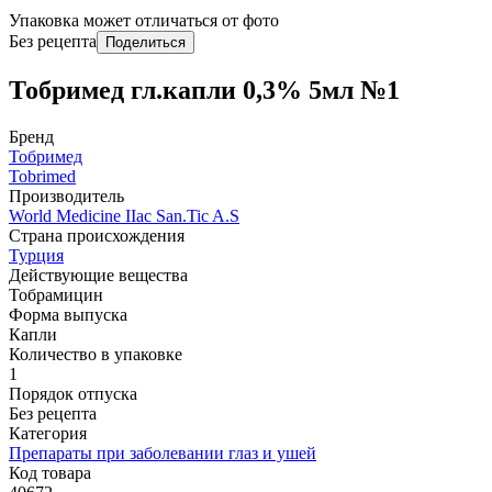
Упаковка может отличаться от фото
Без рецепта
Поделиться
Тобримед гл.капли 0,3% 5мл №1
Бренд
Тобримед
Tobrimed
Производитель
World Мedicine IIac San.Tic A.S
Страна происхождения
Турция
Действующие вещества
Тобрамицин
Форма выпуска
Капли
Количество в упаковке
1
Порядок отпуска
Без рецепта
Категория
Препараты при заболевании глаз и ушей
Код товара