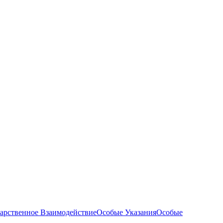
арственное Взаимодействие
Особые Указания
Особые