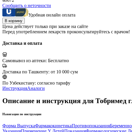
40672
Сообщить о неточности
Удобная онлайн оплата
В корзину
Цена действует только при заказе на сайте
Перед употреблением лекарств проконсультируйтесь с врачом!
Доставка и оплата
Самовывоз из аптеки:
Бесплатно
Доставка по Ташкенту:
от 10 000 сум
По Узбекистану:
согласно тарифу
Инструкция
Аналоги
Описание и инструкция для Тобримед г
Навигация по инструкции
Форма Выпуска
Фармакокинетика
Противопоказания
Беременно
Указания
Применение У Детей
Показания
Фармакологические Д