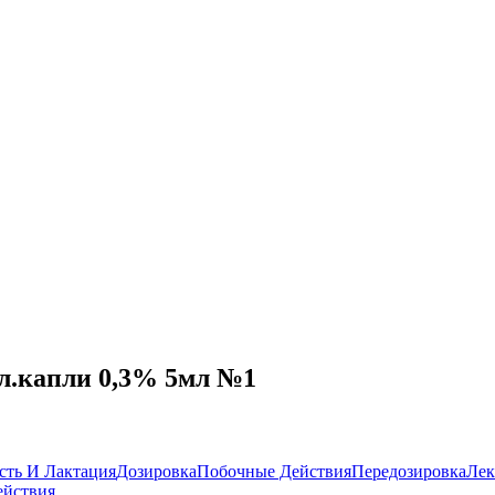
л.капли 0,3% 5мл №1
сть И Лактация
Дозировка
Побочные Действия
Передозировка
Лек
ействия