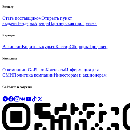
Бизнесу
Стать поставщиком
Открыть пункт
выдачи
Тендеры
Аренда
Партнерская программа
Карьера
Вакансии
Водитель-курьер
Кассир
Сборщик
Продавец
Компания
О компании GoPharm
Контакты
Информация для
СМИ
Политика компании
Инвесторам и акционерам
GoPharm в соцсетях