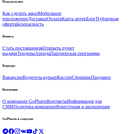
Покупателям
Как сделать заказ
Мобильное
приложение
Доставка
Оплата
Карта аптек
Блог
Публичная
оферта
Безопасность
Бизнесу
Стать поставщиком
Открыть пункт
выдачи
Тендеры
Аренда
Партнерская программа
Карьера
Вакансии
Водитель-курьер
Кассир
Сборщик
Продавец
Компания
О компании GoPharm
Контакты
Информация для
СМИ
Политика компании
Инвесторам и акционерам
GoPharm в соцсетях