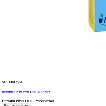
от 6 000 сум
Парацетамол DF супп. рект. 125мг №10
Dentafill Plyus OOO, Узбекистан
Доставка сегодня