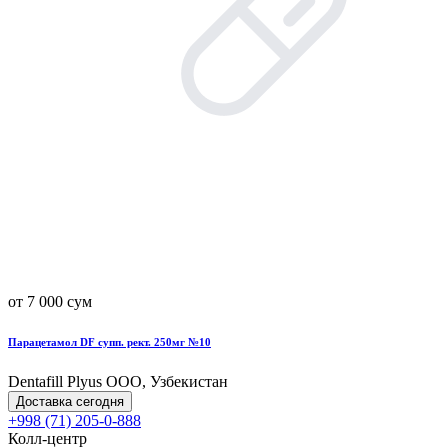
от 7 000 сум
Парацетамол DF супп. рект. 250мг №10
Dentafill Plyus OOO, Узбекистан
Доставка сегодня
+998 (71) 205-0-888
Колл-центр