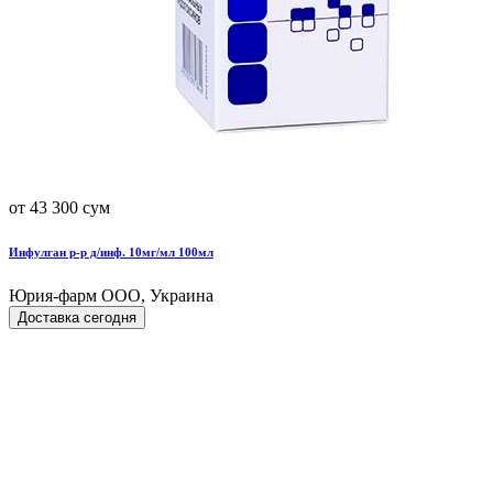
от 43 300 сум
Инфулган р-р д/инф. 10мг/мл 100мл
Юрия-фарм ООО, Украина
Доставка сегодня