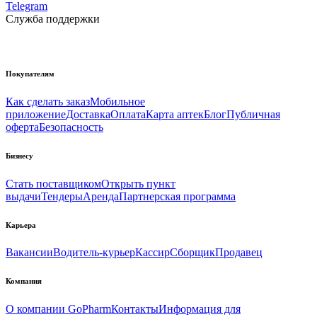
Telegram
Служба поддержки
Покупателям
Как сделать заказ
Мобильное
приложение
Доставка
Оплата
Карта аптек
Блог
Публичная
оферта
Безопасность
Бизнесу
Стать поставщиком
Открыть пункт
выдачи
Тендеры
Аренда
Партнерская программа
Карьера
Вакансии
Водитель-курьер
Кассир
Сборщик
Продавец
Компания
О компании GoPharm
Контакты
Информация для