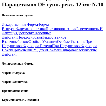
Парацетамол DF супп. рект. 125мг №10
Навигация по инструкции
Лекарственная Форма
Форма
Выпуска
Фармакокинетика
Противопоказания
Беременность И
Лактация
Дозировка
Побочные
Действия
Передозировка
Лекарственное
Взаимодействие
Особые Указания
Особые Указания
При
Нарушениях Функции Печени
При Нарушениях Функции
Почек
Применение У Детей
Показания
Фармакологические
Действия
Лекарственная Форма
Форма Выпуска
Фармакокинетика
Противопоказания
Беременность И Лактация