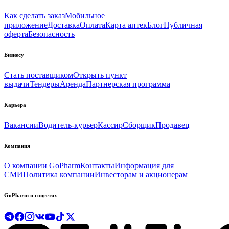
Как сделать заказ
Мобильное
приложение
Доставка
Оплата
Карта аптек
Блог
Публичная
оферта
Безопасность
Бизнесу
Стать поставщиком
Открыть пункт
выдачи
Тендеры
Аренда
Партнерская программа
Карьера
Вакансии
Водитель-курьер
Кассир
Сборщик
Продавец
Компания
О компании GoPharm
Контакты
Информация для
СМИ
Политика компании
Инвесторам и акционерам
GoPharm в соцсетях