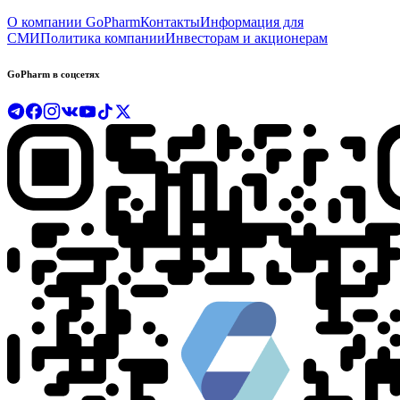
О компании GoPharm
Контакты
Информация для
СМИ
Политика компании
Инвесторам и акционерам
GoPharm в соцсетях