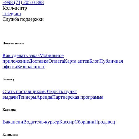
+998 (71) 205-0-888
Колл-центр
Telegram
Служба поддержки
Покупателям
Как сделать заказ
Мобильное
приложение
Доставка
Оплата
Карта аптек
Блог
Публичная
оферта
Безопасность
Бизнесу
Стать поставщиком
Открыть пункт
выдачи
Тендеры
Аренда
Партнерская программа
Карьера
Вакансии
Водитель-курьер
Кассир
Сборщик
Продавец
Компания