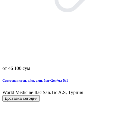
от 46 100 сум
Сертоспан сусп. д/ин. амп. 5мг+2мг/мл №1
World Мedicine IIac San.Tic A.S, Турция
Доставка сегодня