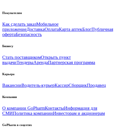
Покупателям
Как сделать заказ
Мобильное
приложение
Доставка
Оплата
Карта аптек
Блог
Публичная
оферта
Безопасность
Бизнесу
Стать поставщиком
Открыть пункт
выдачи
Тендеры
Аренда
Партнерская программа
Карьера
Вакансии
Водитель-курьер
Кассир
Сборщик
Продавец
Компания
О компании GoPharm
Контакты
Информация для
СМИ
Политика компании
Инвесторам и акционерам
GoPharm в соцсетях