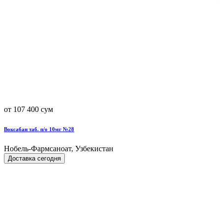
от 107 400 сум
Воксабан таб. п/о 10мг №28
Нобель-Фармсаноат, Узбекистан
Доставка сегодня