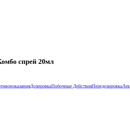
Комбо спрей 20мл
тивопоказания
Дозировка
Побочные Действия
Передозировка
Лек