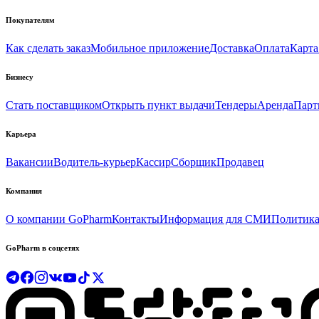
Покупателям
Как сделать заказ
Мобильное приложение
Доставка
Оплата
Карта
Бизнесу
Стать поставщиком
Открыть пункт выдачи
Тендеры
Аренда
Парт
Карьера
Вакансии
Водитель-курьер
Кассир
Сборщик
Продавец
Компания
О компании GoPharm
Контакты
Информация для СМИ
Политика
GoPharm в соцсетях