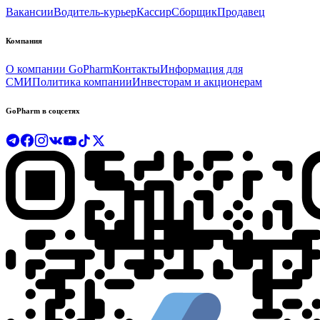
Вакансии
Водитель-курьер
Кассир
Сборщик
Продавец
Компания
О компании GoPharm
Контакты
Информация для
СМИ
Политика компании
Инвесторам и акционерам
GoPharm в соцсетях