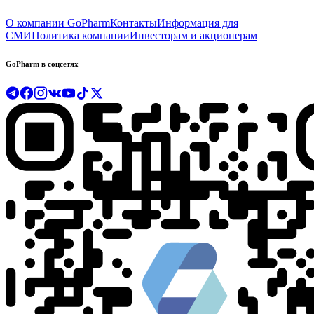
О компании GoPharm
Контакты
Информация для
СМИ
Политика компании
Инвесторам и акционерам
GoPharm в соцсетях