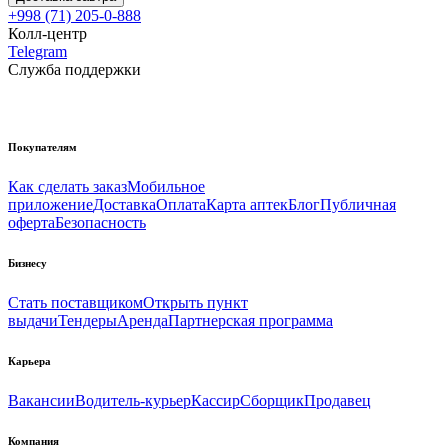
+998 (71) 205-0-888
Колл-центр
Telegram
Служба поддержки
Покупателям
Как сделать заказ
Мобильное
приложение
Доставка
Оплата
Карта аптек
Блог
Публичная
оферта
Безопасность
Бизнесу
Стать поставщиком
Открыть пункт
выдачи
Тендеры
Аренда
Партнерская программа
Карьера
Вакансии
Водитель-курьер
Кассир
Сборщик
Продавец
Компания