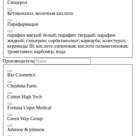
Глицерол
Кетоконазол, молочная кислота
Парафармация
парафин мягкий белый; парафин твердый; парафин
жидкий; глицерин; сорбитанолеат; карнауба; холестерол;
керамиды III; кислота олеиновая; кислота пальмитиновая;
трометамол; карбомер; вода
Производитель
Bio Cosmetics
Chashma Farm
Cotton High Tech
Fortuna Urgut Medical
Green Way Group
Johnson & johnson