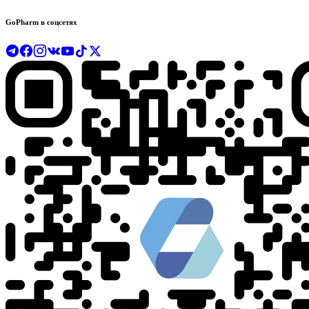
GoPharm в соцсетях