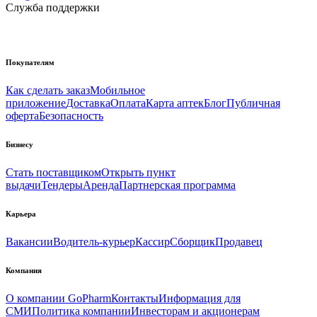
Служба поддержки
Покупателям
Как сделать заказ
Мобильное
приложение
Доставка
Оплата
Карта аптек
Блог
Публичная
оферта
Безопасность
Бизнесу
Стать поставщиком
Открыть пункт
выдачи
Тендеры
Аренда
Партнерская программа
Карьера
Вакансии
Водитель-курьер
Кассир
Сборщик
Продавец
Компания
О компании GoPharm
Контакты
Информация для
СМИ
Политика компании
Инвесторам и акционерам