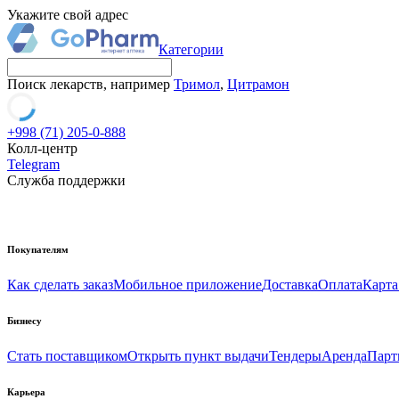
Укажите свой адрес
Категории
Поиск лекарств, например
Тримол
,
Цитрамон
+998 (71) 205-0-888
Колл-центр
Telegram
Служба поддержки
Покупателям
Как сделать заказ
Мобильное приложение
Доставка
Оплата
Карта
Бизнесу
Стать поставщиком
Открыть пункт выдачи
Тендеры
Аренда
Парт
Карьера