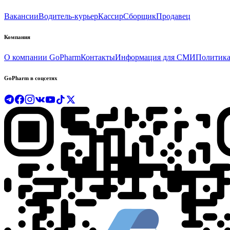
Вакансии
Водитель-курьер
Кассир
Сборщик
Продавец
Компания
О компании GoPharm
Контакты
Информация для СМИ
Политика
GoPharm в соцсетях