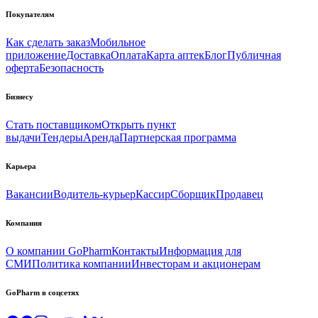
Покупателям
Как сделать заказ
Мобильное
приложение
Доставка
Оплата
Карта аптек
Блог
Публичная
оферта
Безопасность
Бизнесу
Стать поставщиком
Открыть пункт
выдачи
Тендеры
Аренда
Партнерская программа
Карьера
Вакансии
Водитель-курьер
Кассир
Сборщик
Продавец
Компания
О компании GoPharm
Контакты
Информация для
СМИ
Политика компании
Инвесторам и акционерам
GoPharm в соцсетях