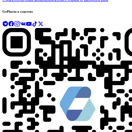
GoPharm в соцсетях