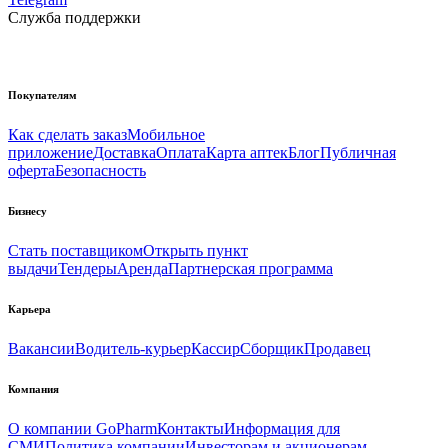
Служба поддержки
Покупателям
Как сделать заказ
Мобильное
приложение
Доставка
Оплата
Карта аптек
Блог
Публичная
оферта
Безопасность
Бизнесу
Стать поставщиком
Открыть пункт
выдачи
Тендеры
Аренда
Партнерская программа
Карьера
Вакансии
Водитель-курьер
Кассир
Сборщик
Продавец
Компания
О компании GoPharm
Контакты
Информация для
СМИ
Политика компании
Инвесторам и акционерам