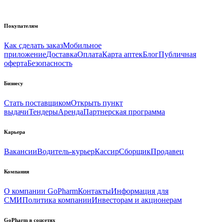
Покупателям
Как сделать заказ
Мобильное
приложение
Доставка
Оплата
Карта аптек
Блог
Публичная
оферта
Безопасность
Бизнесу
Стать поставщиком
Открыть пункт
выдачи
Тендеры
Аренда
Партнерская программа
Карьера
Вакансии
Водитель-курьер
Кассир
Сборщик
Продавец
Компания
О компании GoPharm
Контакты
Информация для
СМИ
Политика компании
Инвесторам и акционерам
GoPharm в соцсетях