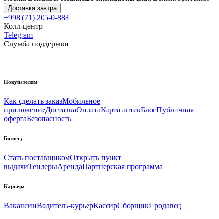
Доставка завтра
+998 (71) 205-0-888
Колл-центр
Telegram
Служба поддержки
Покупателям
Как сделать заказ
Мобильное
приложение
Доставка
Оплата
Карта аптек
Блог
Публичная
оферта
Безопасность
Бизнесу
Стать поставщиком
Открыть пункт
выдачи
Тендеры
Аренда
Партнерская программа
Карьера
Вакансии
Водитель-курьер
Кассир
Сборщик
Продавец