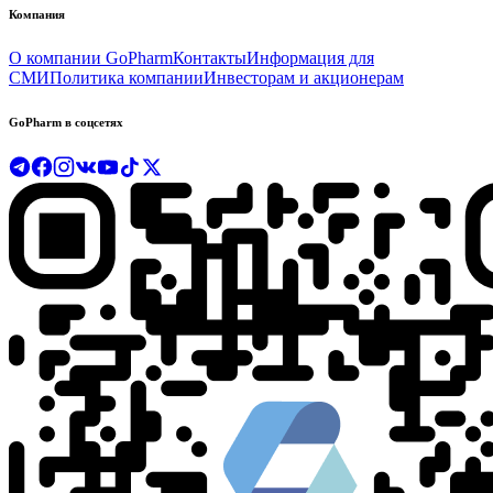
Компания
О компании GoPharm
Контакты
Информация для
СМИ
Политика компании
Инвесторам и акционерам
GoPharm в соцсетях