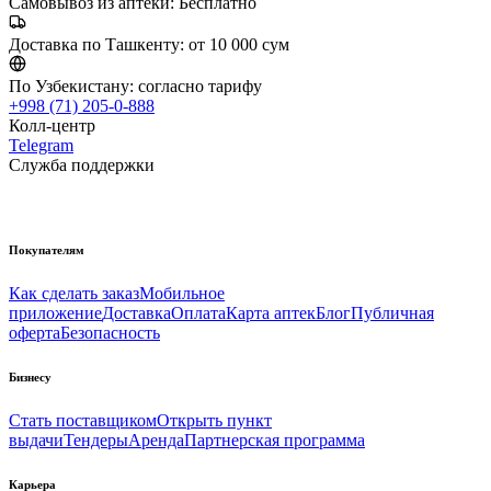
Самовывоз из аптеки:
Бесплатно
Доставка по Ташкенту:
от 10 000 сум
По Узбекистану:
согласно тарифу
+998 (71) 205-0-888
Колл-центр
Telegram
Служба поддержки
Покупателям
Как сделать заказ
Мобильное
приложение
Доставка
Оплата
Карта аптек
Блог
Публичная
оферта
Безопасность
Бизнесу
Стать поставщиком
Открыть пункт
выдачи
Тендеры
Аренда
Партнерская программа
Карьера