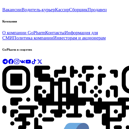
Вакансии
Водитель-курьер
Кассир
Сборщик
Продавец
Компания
О компании GoPharm
Контакты
Информация для
СМИ
Политика компании
Инвесторам и акционерам
GoPharm в соцсетях