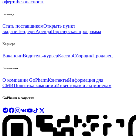
оферта
Безопасность
Бизнесу
Стать поставщиком
Открыть пункт
выдачи
Тендеры
Аренда
Партнерская программа
Карьера
Вакансии
Водитель-курьер
Кассир
Сборщик
Продавец
Компания
О компании GoPharm
Контакты
Информация для
СМИ
Политика компании
Инвесторам и акционерам
GoPharm в соцсетях