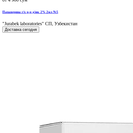
Папаверина г/х р-р д/ин. 2% 2мл №5
"Jurabek laboratories" СП, Узбекистан
Доставка сегодня