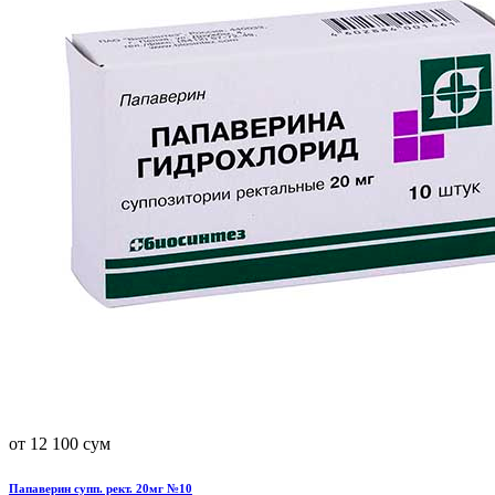
от 12 100 сум
Папаверин супп. рект. 20мг №10