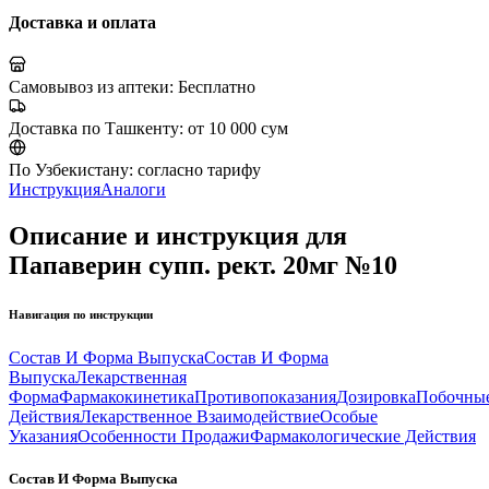
Доставка и оплата
Самовывоз из аптеки:
Бесплатно
Доставка по Ташкенту:
от 10 000 сум
По Узбекистану:
согласно тарифу
Инструкция
Аналоги
Описание и инструкция для
Папаверин супп. рект. 20мг №10
Навигация по инструкции
Состав И Форма Выпуска
Состав И Форма
Выпуска
Лекарственная
Форма
Фармакокинетика
Противопоказания
Дозировка
Побочны
Действия
Лекарственное Взаимодействие
Особые
Указания
Особенности Продажи
Фармакологические Действия
Состав И Форма Выпуска