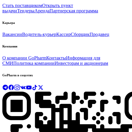
Стать поставщиком
Открыть пункт
выдачи
Тендеры
Аренда
Партнерская программа
Карьера
Вакансии
Водитель-курьер
Кассир
Сборщик
Продавец
Компания
О компании GoPharm
Контакты
Информация для
СМИ
Политика компании
Инвесторам и акционерам
GoPharm в соцсетях