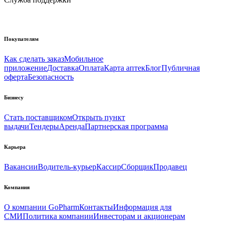
Покупателям
Как сделать заказ
Мобильное
приложение
Доставка
Оплата
Карта аптек
Блог
Публичная
оферта
Безопасность
Бизнесу
Стать поставщиком
Открыть пункт
выдачи
Тендеры
Аренда
Партнерская программа
Карьера
Вакансии
Водитель-курьер
Кассир
Сборщик
Продавец
Компания
О компании GoPharm
Контакты
Информация для
СМИ
Политика компании
Инвесторам и акционерам