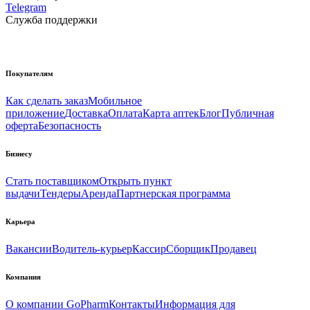
Telegram
Служба поддержки
Покупателям
Как сделать заказ
Мобильное
приложение
Доставка
Оплата
Карта аптек
Блог
Публичная
оферта
Безопасность
Бизнесу
Стать поставщиком
Открыть пункт
выдачи
Тендеры
Аренда
Партнерская программа
Карьера
Вакансии
Водитель-курьер
Кассир
Сборщик
Продавец
Компания
О компании GoPharm
Контакты
Информация для