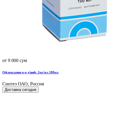
от 9 000 сум
Офлоксацин р-р д/инф. 2мг/мл 100мл
Синтез ОАО, Россия
Доставка сегодня