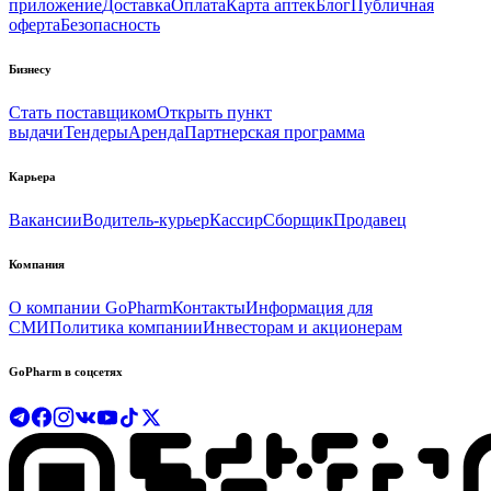
приложение
Доставка
Оплата
Карта аптек
Блог
Публичная
оферта
Безопасность
Бизнесу
Стать поставщиком
Открыть пункт
выдачи
Тендеры
Аренда
Партнерская программа
Карьера
Вакансии
Водитель-курьер
Кассир
Сборщик
Продавец
Компания
О компании GoPharm
Контакты
Информация для
СМИ
Политика компании
Инвесторам и акционерам
GoPharm в соцсетях