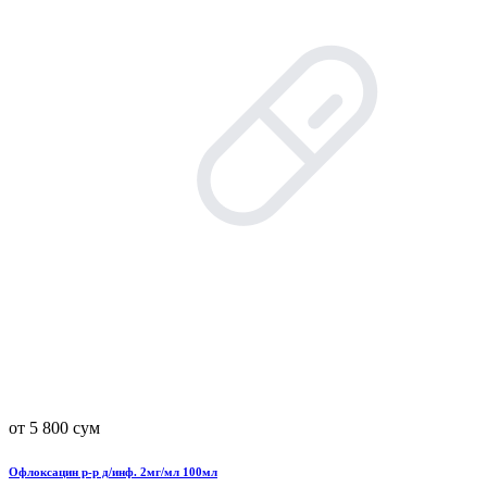
от 5 800 сум
Офлоксацин р-р д/инф. 2мг/мл 100мл