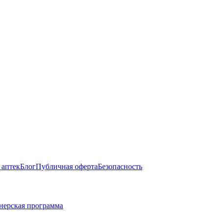
 аптек
Блог
Публичная оферта
Безопасность
нерская программа