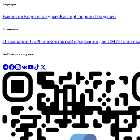
Карьера
Вакансии
Водитель-курьер
Кассир
Сборщик
Продавец
Компания
О компании GoPharm
Контакты
Информация для СМИ
Политика
GoPharm в соцсетях