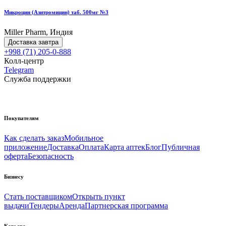
Микроцин (Азитромицин) таб. 500мг №3
Miller Pharm, Индия
Доставка завтра
+998 (71) 205-0-888
Колл-центр
Telegram
Служба поддержки
Покупателям
Как сделать заказ
Мобильное
приложение
Доставка
Оплата
Карта аптек
Блог
Публичная
оферта
Безопасность
Бизнесу
Стать поставщиком
Открыть пункт
выдачи
Тендеры
Аренда
Партнерская программа