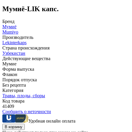
Мумиё-LIK капс.
Бренд
Мумиё
Mumiyo
Производитель
Lekinterkaps
Страна происхождения
Узбекистан
Действующие вещества
Мумие
Форма выпуска
Флакон
Порядок отпуска
Без рецепта
Категория
Травы, плоды, сборы
Код товара
41409
Сообщить о неточности
Удобная онлайн оплата
В корзину