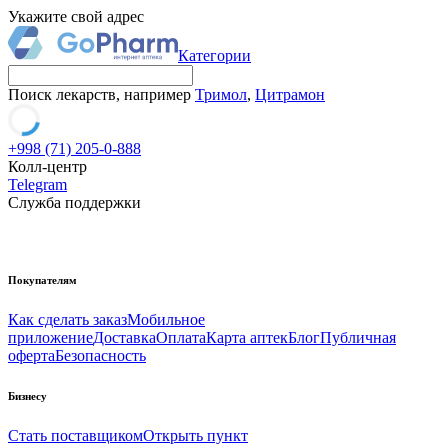
Укажите свой адрес
Категории
Поиск лекарств, например
Тримол
,
Цитрамон
+998 (71) 205-0-888
Колл-центр
Telegram
Служба поддержки
Покупателям
Как сделать заказ
Мобильное
приложение
Доставка
Оплата
Карта аптек
Блог
Публичная
оферта
Безопасность
Бизнесу
Стать поставщиком
Открыть пункт