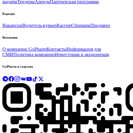
выдачи
Тендеры
Аренда
Партнерская программа
Карьера
Вакансии
Водитель-курьер
Кассир
Сборщик
Продавец
Компания
О компании GoPharm
Контакты
Информация для
СМИ
Политика компании
Инвесторам и акционерам
GoPharm в соцсетях