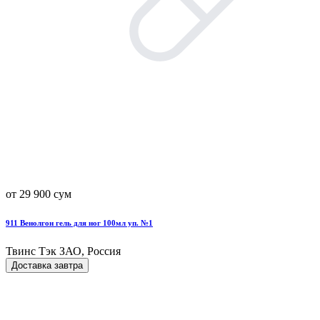
от 29 900 сум
911 Венолгон гель для ног 100мл уп. №1
Твинс Тэк ЗАО, Россия
Доставка завтра