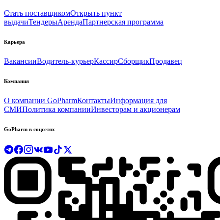
Стать поставщиком
Открыть пункт
выдачи
Тендеры
Аренда
Партнерская программа
Карьера
Вакансии
Водитель-курьер
Кассир
Сборщик
Продавец
Компания
О компании GoPharm
Контакты
Информация для
СМИ
Политика компании
Инвесторам и акционерам
GoPharm в соцсетях