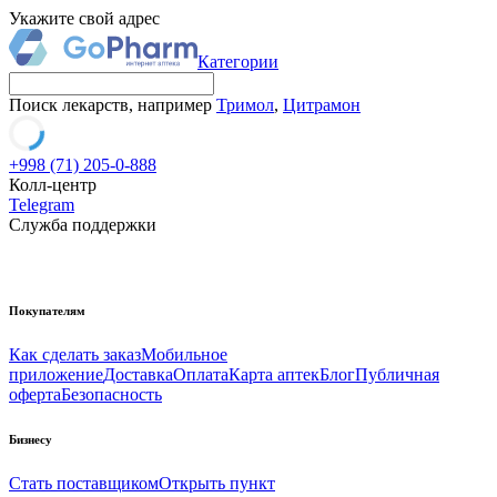
Укажите свой адрес
Категории
Поиск лекарств, например
Тримол
,
Цитрамон
+998 (71) 205-0-888
Колл-центр
Telegram
Служба поддержки
Покупателям
Как сделать заказ
Мобильное
приложение
Доставка
Оплата
Карта аптек
Блог
Публичная
оферта
Безопасность
Бизнесу
Стать поставщиком
Открыть пункт