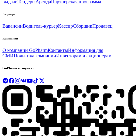
выдачи
Тендеры
Аренда
Партнерская программа
Карьера
Вакансии
Водитель-курьер
Кассир
Сборщик
Продавец
Компания
О компании GoPharm
Контакты
Информация для
СМИ
Политика компании
Инвесторам и акционерам
GoPharm в соцсетях