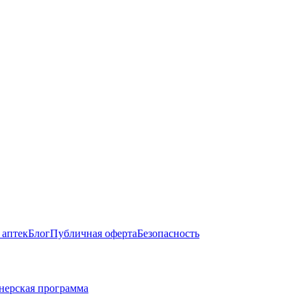
 аптек
Блог
Публичная оферта
Безопасность
нерская программа