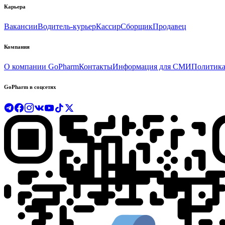
Карьера
Вакансии
Водитель-курьер
Кассир
Сборщик
Продавец
Компания
О компании GoPharm
Контакты
Информация для СМИ
Политика
GoPharm в соцсетях