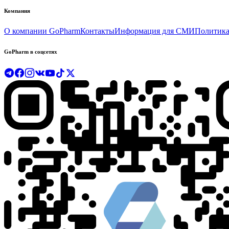
Компания
О компании GoPharm
Контакты
Информация для СМИ
Политика
GoPharm в соцсетях