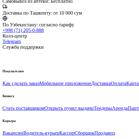
Самовывоз из аптеки:
Бесплатно
Доставка по Ташкенту:
от 10 000 сум
По Узбекистану:
согласно тарифу
+998 (71) 205-0-888
Колл-центр
Telegram
Служба поддержки
Покупателям
Как сделать заказ
Мобильное приложение
Доставка
Оплата
Карта
Бизнесу
Стать поставщиком
Открыть пункт выдачи
Тендеры
Аренда
Парт
Карьера
Вакансии
Водитель-курьер
Кассир
Сборщик
Продавец