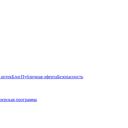
 аптек
Блог
Публичная оферта
Безопасность
нерская программа