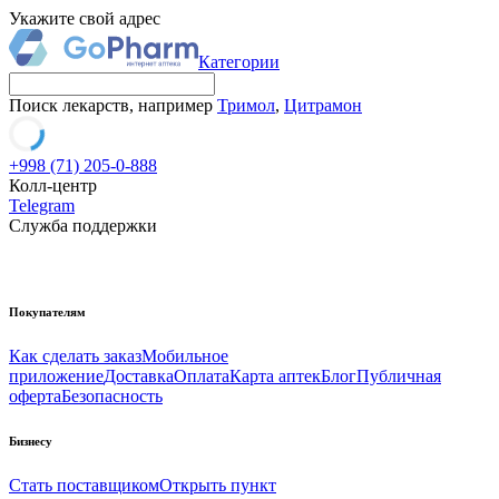
Укажите свой адрес
Категории
Поиск лекарств, например
Тримол
,
Цитрамон
+998 (71) 205-0-888
Колл-центр
Telegram
Служба поддержки
Покупателям
Как сделать заказ
Мобильное
приложение
Доставка
Оплата
Карта аптек
Блог
Публичная
оферта
Безопасность
Бизнесу
Стать поставщиком
Открыть пункт