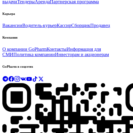
выдачи
Тендеры
Аренда
Партнерская программа
Карьера
Вакансии
Водитель-курьер
Кассир
Сборщик
Продавец
Компания
О компании GoPharm
Контакты
Информация для
СМИ
Политика компании
Инвесторам и акционерам
GoPharm в соцсетях