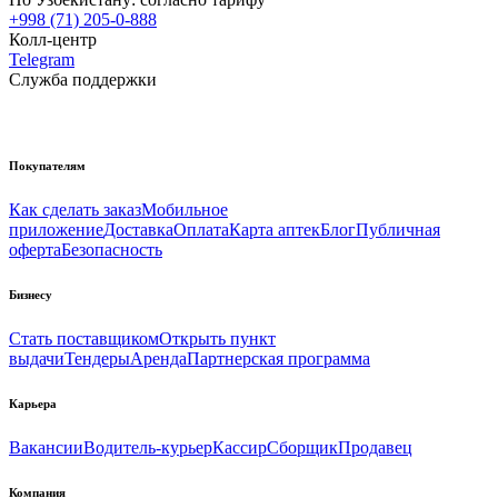
+998 (71) 205-0-888
Колл-центр
Telegram
Служба поддержки
Покупателям
Как сделать заказ
Мобильное
приложение
Доставка
Оплата
Карта аптек
Блог
Публичная
оферта
Безопасность
Бизнесу
Стать поставщиком
Открыть пункт
выдачи
Тендеры
Аренда
Партнерская программа
Карьера
Вакансии
Водитель-курьер
Кассир
Сборщик
Продавец
Компания