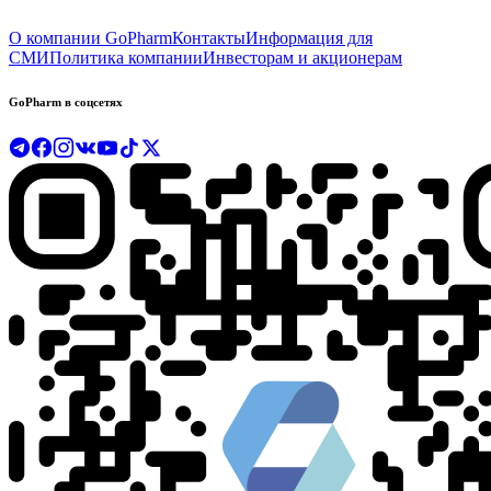
О компании GoPharm
Контакты
Информация для
СМИ
Политика компании
Инвесторам и акционерам
GoPharm в соцсетях