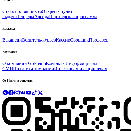
Стать поставщиком
Открыть пункт
выдачи
Тендеры
Аренда
Партнерская программа
Карьера
Вакансии
Водитель-курьер
Кассир
Сборщик
Продавец
Компания
О компании GoPharm
Контакты
Информация для
СМИ
Политика компании
Инвесторам и акционерам
GoPharm в соцсетях