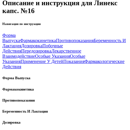
Описание и инструкция для Линекс
капс. №16
Навигация по инструкции
Форма
Выпуска
Фармакокинетика
Противопоказания
Беременность И
Лактация
Дозировка
Побочные
Действия
Передозировка
Лекарственное
Взаимодействие
Особые Указания
Особые
Указания
Применение У Детей
Показания
Фармакологические
Действия
Форма Выпуска
Фармакокинетика
Противопоказания
Беременность И Лактация
Дозировка