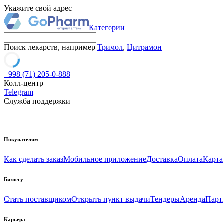
Укажите свой адрес
Категории
Поиск лекарств, например
Тримол
,
Цитрамон
+998 (71) 205-0-888
Колл-центр
Telegram
Служба поддержки
Покупателям
Как сделать заказ
Мобильное приложение
Доставка
Оплата
Карта
Бизнесу
Стать поставщиком
Открыть пункт выдачи
Тендеры
Аренда
Парт
Карьера