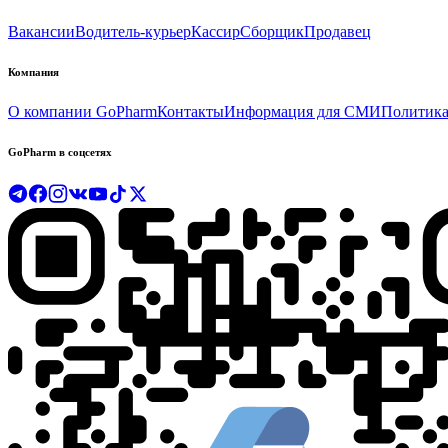
Вакансии
Водитель-курьер
Кассир
Сборщик
Продавец
Компания
О компании GoPharm
Контакты
Информация для СМИ
Политика
GoPharm в соцсетях