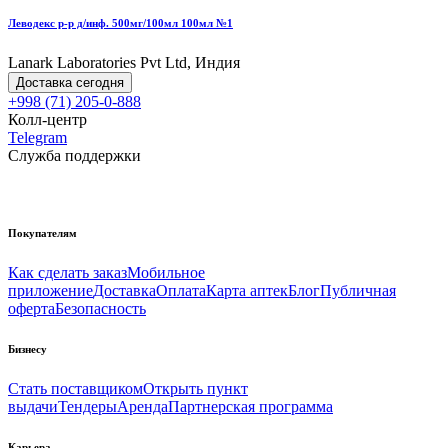
Леводекс р-р д/инф. 500мг/100мл 100мл №1
Lanark Laboratories Pvt Ltd, Индия
Доставка сегодня
+998 (71) 205-0-888
Колл-центр
Telegram
Служба поддержки
Покупателям
Как сделать заказ
Мобильное
приложение
Доставка
Оплата
Карта аптек
Блог
Публичная
оферта
Безопасность
Бизнесу
Стать поставщиком
Открыть пункт
выдачи
Тендеры
Аренда
Партнерская программа
Карьера