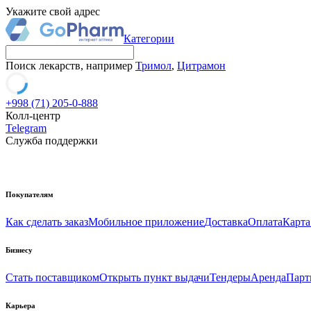
Укажите свой адрес
Категории
Поиск лекарств, например
Тримол
,
Цитрамон
+998 (71) 205-0-888
Колл-центр
Telegram
Служба поддержки
Покупателям
Как сделать заказ
Мобильное приложение
Доставка
Оплата
Карта
Бизнесу
Стать поставщиком
Открыть пункт выдачи
Тендеры
Аренда
Парт
Карьера