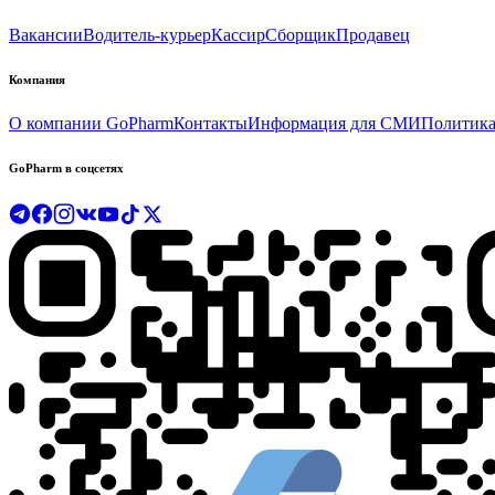
Вакансии
Водитель-курьер
Кассир
Сборщик
Продавец
Компания
О компании GoPharm
Контакты
Информация для СМИ
Политика
GoPharm в соцсетях