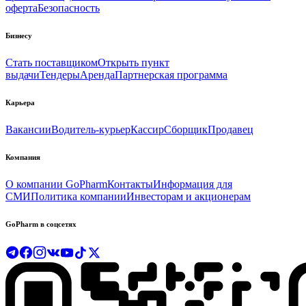
оферта
Безопасность
Бизнесу
Стать поставщиком
Открыть пункт
выдачи
Тендеры
Аренда
Партнерская программа
Карьера
Вакансии
Водитель-курьер
Кассир
Сборщик
Продавец
Компания
О компании GoPharm
Контакты
Информация для
СМИ
Политика компании
Инвесторам и акционерам
GoPharm в соцсетях