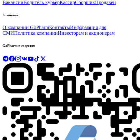
Вакансии
Водитель-курьер
Кассир
Сборщик
Продавец
Компания
О компании GoPharm
Контакты
Информация для
СМИ
Политика компании
Инвесторам и акционерам
GoPharm в соцсетях