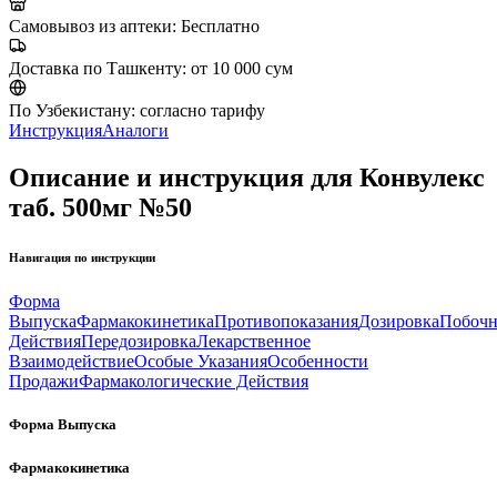
Самовывоз из аптеки:
Бесплатно
Доставка по Ташкенту:
от 10 000 сум
По Узбекистану:
согласно тарифу
Инструкция
Аналоги
Описание и инструкция для Конвулекс
таб. 500мг №50
Навигация по инструкции
Форма
Выпуска
Фармакокинетика
Противопоказания
Дозировка
Побоч
Действия
Передозировка
Лекарственное
Взаимодействие
Особые Указания
Особенности
Продажи
Фармакологические Действия
Форма Выпуска
Фармакокинетика