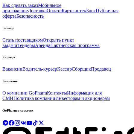
Как сделать заказ
Мобильное
приложение
Доставка
Оплата
Карта аптек
Блог
Публичная
оферта
Безопасность
Бизнесу
Стать поставщиком
Открыть пункт
выдачи
Тендеры
Аренда
Партнерская программа
Карьера
Вакансии
Водитель-курьер
Кассир
Сборщик
Продавец
Компания
О компании GoPharm
Контакты
Информация для
СМИ
Политика компании
Инвесторам и акционерам
GoPharm в соцсетях