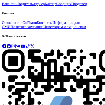
Вакансии
Водитель-курьер
Кассир
Сборщик
Продавец
Компания
О компании GoPharm
Контакты
Информация для
СМИ
Политика компании
Инвесторам и акционерам
GoPharm в соцсетях