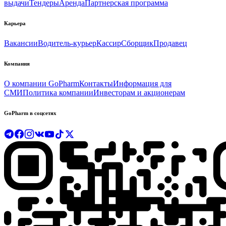
выдачи
Тендеры
Аренда
Партнерская программа
Карьера
Вакансии
Водитель-курьер
Кассир
Сборщик
Продавец
Компания
О компании GoPharm
Контакты
Информация для
СМИ
Политика компании
Инвесторам и акционерам
GoPharm в соцсетях