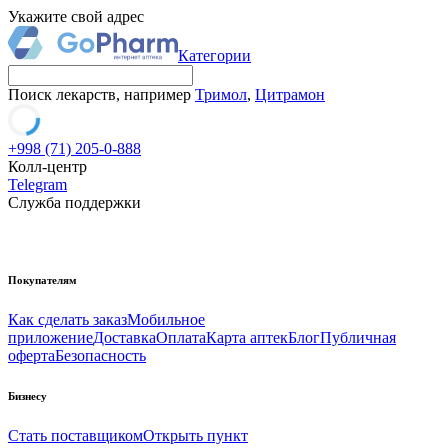
Укажите свой адрес
Категории
Поиск лекарств, например
Тримол
,
Цитрамон
+998 (71) 205-0-888
Колл-центр
Telegram
Служба поддержки
Покупателям
Как сделать заказ
Мобильное
приложение
Доставка
Оплата
Карта аптек
Блог
Публичная
оферта
Безопасность
Бизнесу
Стать поставщиком
Открыть пункт